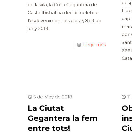
desp
de la vila, la Colla Gegantera de
Llob
Castellbisbal ha decidit celebrar
cap 
l’esdeveniment els dies 7, 8 i 9 de
marc
juny 2019.
dona
Sant
Llegir més
XXXI
Cata
5 de May de 2018
11
La Ciutat
Ob
Gegantera la fem
in
entre tots!
Ci