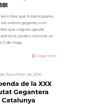
18!
 les colles que hi participareu
els vostres gegants, com
lles que vulgueu gaudir
uest acte, podeu inscriure-us
el 5 de maig.
Llegir més
 de December de 2016
oenda de la XXX
utat Gegantera
 Catalunya