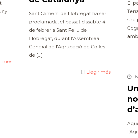
t
El p
uny
Terra
Sant Climent de Llobregat ha ser
seu 
proclamada, el passat dissabte 4
Gega
de febrer a Sant Feliu de
,
amb 
Llobregat, durant l’Assemblea
General de l’Agrupació de Colles
de
[…]
ir més
Llegir més
1
Un
no
d’
Aqu
l’Ag