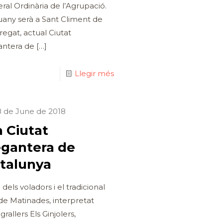
ral Ordinària de l’Agrupació.
any serà a Sant Climent de
regat, actual Ciutat
ntera de
[…]
Llegir més
8 de June de 2018
a Ciutat
gantera de
talunya
 dels voladors i el tradicional
de Matinades, interpretat
grallers Els Ginjolers,