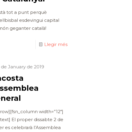
stà tot a punt perquè
ellbisbal esdevingui capital
món geganter català!
Llegir més
 de January de 2019
acosta
Assemblea
neral
_row][fsn_column width=”12″]
_text] El proper dissabte 2 de
er es celebrarà l’Assemblea