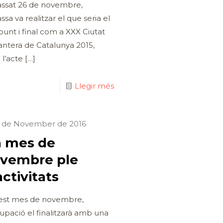
assat 26 de novembre,
ssa va realitzar el que seria el
punt i final com a XXX Ciutat
ntera de Catalunya 2015,
l’acte
[…]
Llegir més
6 de November de 2016
 mes de
vembre ple
activitats
est mes de novembre,
rupació el finalitzarà amb una