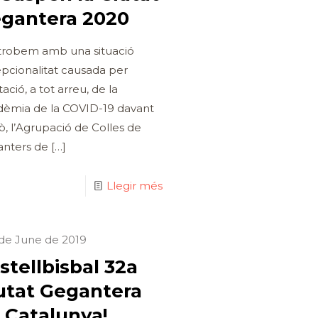
gantera 2020
trobem amb una situació
pcionalitat causada per
ació, a tot arreu, de la
èmia de la COVID-19 davant
xò, l’Agrupació de Colles de
nters de
[…]
Llegir més
de June de 2019
stellbisbal 32a
utat Gegantera
 Catalunya!