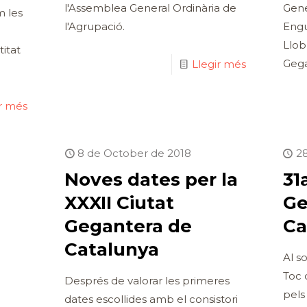
l'Assemblea General Ordinària de
Gene
 les
l'Agrupació.
Engu
Llob
itat
Gega
Llegir més
ir més
8 de October de 2018
2
Noves dates per la
31
XXXII Ciutat
Ge
Gegantera de
Ca
Catalunya
Al so
Toc 
Després de valorar les primeres
pels 
dates escollides amb el consistori