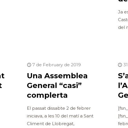
Ja e
Cast
del 
7 de February de 2019
31
at
Una Assemblea
S’
t
General “casi”
l’
complerta
Ge
El passat dissabte 2 de febrer
[fsn
iniciava, a les 10 del matí a Sant
[fsn
Climent de Llobregat,
febr