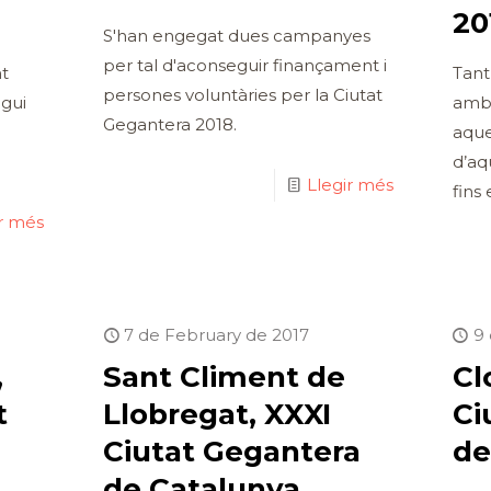
20
S'han engegat dues campanyes
per tal d'aconseguir finançament i
t
Tant
persones voluntàries per la Ciutat
gui
amb 
Gegantera 2018.
aque
d’aq
Llegir més
fins 
ir més
7 de February de 2017
9
,
Sant Climent de
Cl
t
Llobregat, XXXI
Ci
Ciutat Gegantera
de
de Catalunya