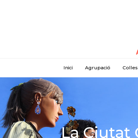
Inici
Agrupació
Colles
La Ciutat 