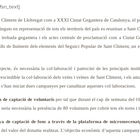
fsn_text]
t Climent de Llobregat com a XXXI Ciutat Gegantera de Catalunya, el p
guts en representació de tots els territoris del país es reuniran a Sant
trobada gegantera i els actes centrals de proclamació com a Ciutat Gega
lls de lluïment dels elements del Seguici Popular de Sant Climent, un es
jecte, és necessària la col·laboració i patrocini de les principals inst
cindible la col·laboració dels veïns i veïnes de Sant Climent, i els am
ó, s’han iniciat dues campanyes per canalitzar aquestes col·laboracions.
de captació de voluntaris
per tal que durant el cap de setmana del 1
seria necessària la presència de 80 voluntaris per cobrir tots els torns i 
a de captació de fons a través de la plataforma de micromecenat
del valor del donatiu realitzat. L’objectiu econòmic d’aquesta campany