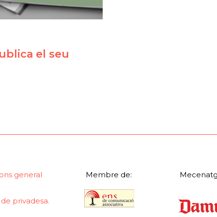
blica el seu
ons general
Membre de:
Mecenatg
a de privadesa.