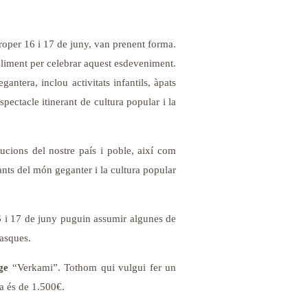
roper 16 i 17 de juny, van prenent forma.
 Climent per celebrar aquest esdeveniment.
ntera, inclou activitats infantils, àpats
pectacle itinerant de cultura popular i la
itucions del nostre país i poble, així com
ants del món geganter i la cultura popular
6 i 17 de juny puguin assumir algunes de
tasques.
ge
“Verkami”. Tothom qui vulgui fer un
a és de 1.500€.