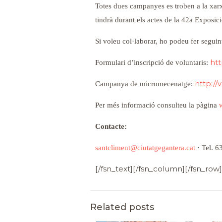
Totes dues campanyes es troben a la xarxa
tindrà durant els actes de la 42a Exposic
Si voleu col·laborar, ho podeu fer seguin
ht
Formulari d’inscripció de voluntaris:
http://
Campanya de micromecenatge:
Per més informació consulteu la pàgina
Contacte:
santcliment@ciutatgegantera.cat
· Tel. 6
[/fsn_text][/fsn_column][/fsn_row]
Related posts