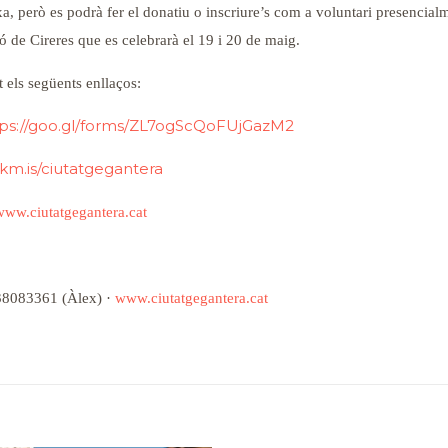
, però es podrà fer el donatiu o inscriure’s com a voluntari presencial
ió de Cireres que es celebrarà el 19 i 20 de maig.
t els següents enllaços:
tps://goo.gl/forms/ZL7ogScQoFUjGazM2
vkm.is/ciutatgegantera
www.ciutatgegantera.cat
38083361 (Àlex) ·
www.ciutatgegantera.cat