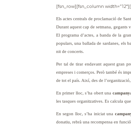
[fsn_row][fsn_column width=”12″][
Els actes centrals de proclamació de San
Durant aquest cap de setmana, gegants vin
El programa d’actes, a banda de la gran 
populars, una ballada de sardanes, els ba
nit de concerts.
Per tal de tirar endavant aquest gran pro
empreses i comerços. Però també és impres
de tot el país. Així, des de l’organitzaci
En primer lloc, s’ha obert una
campanya 
les tasques organitzatives. Es calcula que 
En segon lloc, s’ha iniciat una
campany
donatiu, rebrà una recompensa en funció 