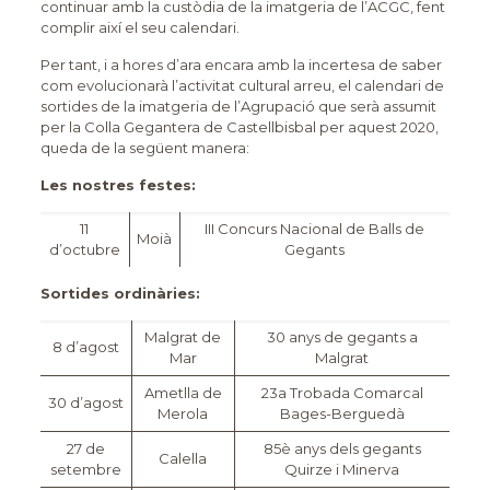
continuar amb la custòdia de la imatgeria de l’ACGC, fent
complir així el seu calendari.
Per tant, i a hores d’ara encara amb la incertesa de saber
com evolucionarà l’activitat cultural arreu, el calendari de
sortides de la imatgeria de l’Agrupació que serà assumit
per la Colla Gegantera de Castellbisbal per aquest 2020,
queda de la següent manera:
Les nostres festes:
11
III Concurs Nacional de Balls de
Moià
d’octubre
Gegants
Sortides ordinàries:
Malgrat de
30 anys de gegants a
8 d’agost
Mar
Malgrat
Ametlla de
23a Trobada Comarcal
30 d’agost
Merola
Bages-Berguedà
27 de
85è anys dels gegants
Calella
setembre
Quirze i Minerva