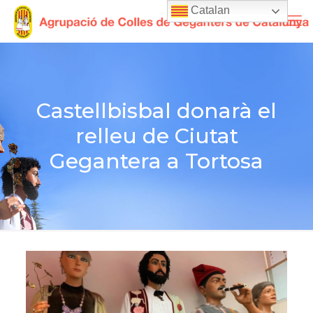
Catalan
Castellbisbal donarà el
relleu de Ciutat
Gegantera a Tortosa