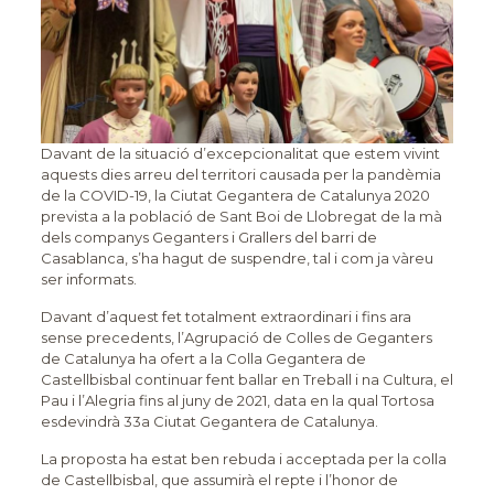
Davant de la situació d’excepcionalitat que estem vivint
aquests dies arreu del territori causada per la pandèmia
de la COVID-19, la Ciutat Gegantera de Catalunya 2020
prevista a la població de Sant Boi de Llobregat de la mà
dels companys Geganters i Grallers del barri de
Casablanca, s’ha hagut de suspendre, tal i com ja vàreu
ser informats.
Davant d’aquest fet totalment extraordinari i fins ara
sense precedents, l’Agrupació de Colles de Geganters
de Catalunya ha ofert a la Colla Gegantera de
Castellbisbal continuar fent ballar en Treball i na Cultura, el
Pau i l’Alegria fins al juny de 2021, data en la qual Tortosa
esdevindrà 33a Ciutat Gegantera de Catalunya.
La proposta ha estat ben rebuda i acceptada per la colla
de Castellbisbal, que assumirà el repte i l’honor de