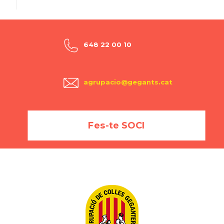
648 22 00 10
agrupacio@gegants.cat
Fes-te SOCI