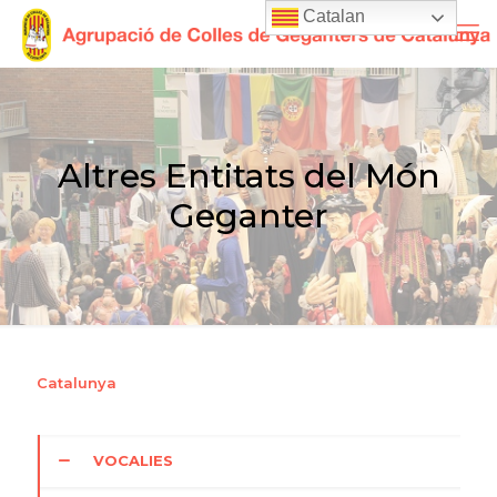
Catalan
Altres Entitats del Món
Geganter
Catalunya
VOCALIES