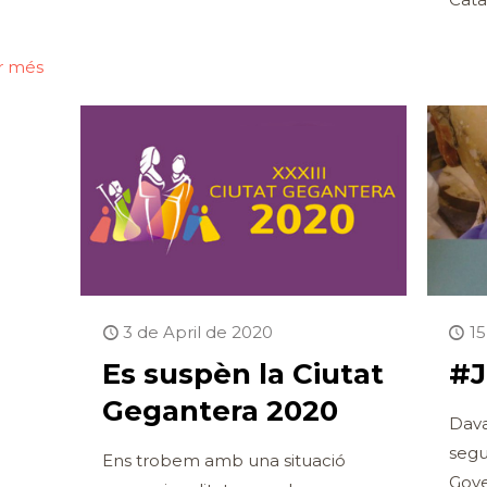
ir més
3 de April de 2020
1
Es suspèn la Ciutat
#J
Gegantera 2020
Dava
segu
Ens trobem amb una situació
Gove