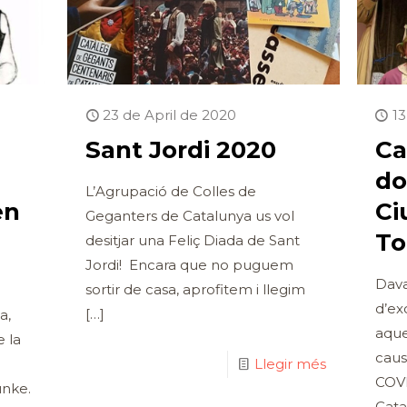
23 de April de 2020
13
Sant Jordi 2020
Ca
do
L’Agrupació de Colles de
en
Ci
Geganters de Catalunya us vol
To
desitjar una Feliç Diada de Sant
Jordi! Encara que no puguem
Dava
sortir de casa, aprofitem i llegim
d’ex
[…]
a,
aque
e la
caus
Llegir més
COVI
unke.
Cata