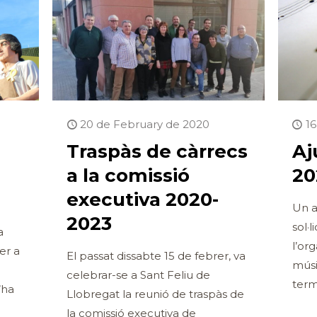
20 de February de 2020
1
Traspàs de càrrecs
Aj
a la comissió
20
executiva 2020-
Un a
2023
sol·
a
l’or
er a
El passat dissabte 15 de febrer, va
músi
celebrar-se a Sant Feliu de
term
’ha
Llobregat la reunió de traspàs de
la comissió executiva de