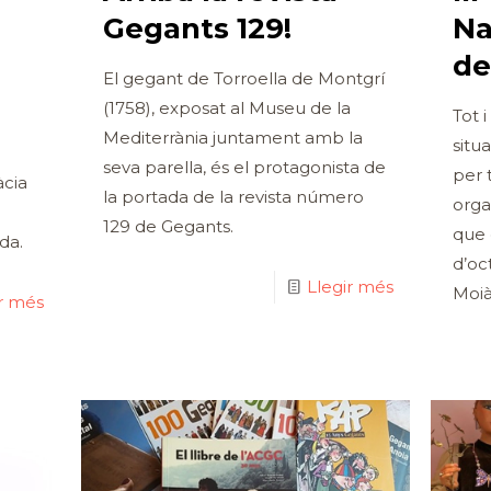
Gegants 129!
Na
de
El gegant de Torroella de Montgrí
(1758), exposat al Museu de la
Tot 
Mediterrània juntament amb la
situ
seva parella, és el protagonista de
per 
àcia
la portada de la revista número
orga
129 de Gegants.
que 
ada.
d’oc
Llegir més
Moià
ir més