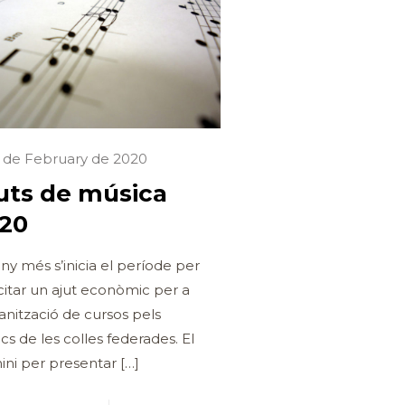
6 de February de 2020
uts de música
20
ny més s’inicia el període per
licitar un ajut econòmic per a
ganització de cursos pels
cs de les colles federades. El
ini per presentar
[…]