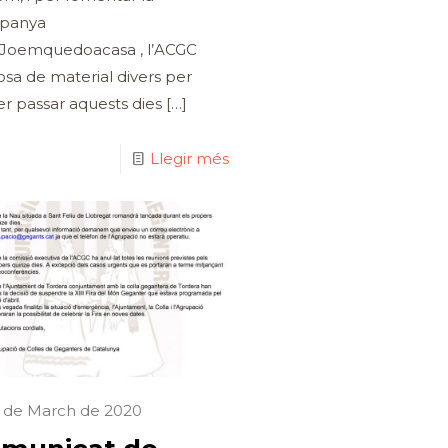
panya
Joemquedoacasa , l’ACGC
osa de material divers per
r passar aquests dies
[…]
Llegir més
3 de March de 2020