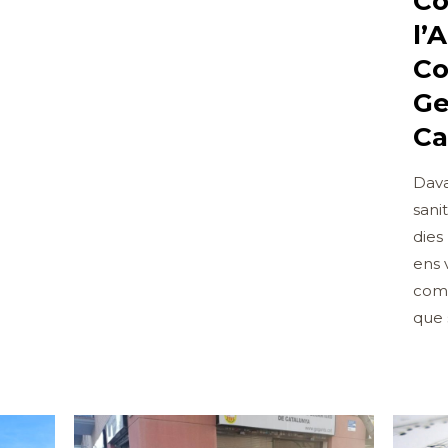
Co
l’
Co
Ge
Ca
Dava
sani
dies
ens 
comu
que 