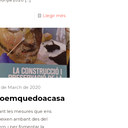
Llegir més
5 de March de 2020
oemquedoacasa
nt les mesures que ens
eixen arribant des del
rn, i per fomentar la