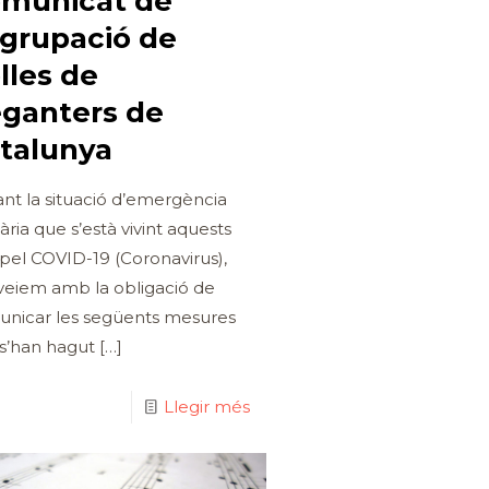
municat de
Agrupació de
lles de
ganters de
talunya
nt la situació d’emergència
tària que s’està vivint aquests
 pel COVID-19 (Coronavirus),
veiem amb la obligació de
nicar les següents mesures
s’han hagut
[…]
Llegir més