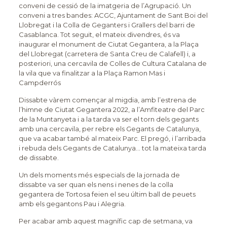
conveni de cessió de la imatgeria de l’Agrupació. Un
conveni a tres bandes: ACGC, Ajuntament de Sant Boi del
Llobregat i la Colla de Geganters i Grallers del barri de
Casablanca. Tot seguit, el mateix divendres, és va
inaugurar el monument de Ciutat Gegantera, a la Plaça
del Llobregat (carretera de Santa Creu de Calafell) i, a
posteriori, una cercavila de Colles de Cultura Catalana de
la vila que va finalitzar a la Plaça Ramon Mas i
Campderrós
Dissabte vàrem començar al migdia, amb l’estrena de
l’himne de Ciutat Gegantera 2022, a l’Amfiteatre del Parc
de la Muntanyeta i a la tarda va ser el torn dels gegants
amb una cercavila, per rebre els Gegants de Catalunya,
que va acabar també al mateix Parc. El pregó, i l’arribada
i rebuda dels Gegants de Catalunya… tot la mateixa tarda
de dissabte.
Un dels moments més especials de la jornada de
dissabte va ser quan els nens i nenes de la colla
gegantera de Tortosa feien el seu últim ball de peuets
amb els gegantons Pau i Alegria.
Per acabar amb aquest magnífic cap de setmana, va