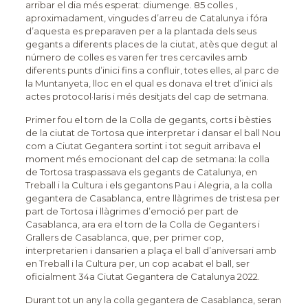
arribar el dia més esperat: diumenge. 85 colles ,
aproximadament, vingudes d’arreu de Catalunya i fóra
d’aquesta es preparaven per a la plantada dels seus
gegants a diferents places de la ciutat, atès que degut al
número de colles es varen fer tres cercaviles amb
diferents punts d’inici fins a confluir, totes elles, al parc de
la Muntanyeta, lloc en el qual es donava el tret d’inici als
actes protocol·laris i més desitjats del cap de setmana.
Primer fou el torn de la Colla de gegants, corts i bèsties
de la ciutat de Tortosa que interpretar i dansar el ball Nou
com a Ciutat Gegantera sortint i tot seguit arribava el
moment més emocionant del cap de setmana: la colla
de Tortosa traspassava els gegants de Catalunya, en
Treball i la Cultura i els gegantons Pau i Alegria, a la colla
gegantera de Casablanca, entre llàgrimes de tristesa per
part de Tortosa i llàgrimes d’emoció per part de
Casablanca, ara era el torn de la Colla de Geganters i
Grallers de Casablanca, que, per primer cop,
interpretarien i dansarien a plaça el ball d’aniversari amb
en Treball i la Cultura per, un cop acabat el ball, ser
oficialment 34a Ciutat Gegantera de Catalunya 2022.
Durant tot un any la colla gegantera de Casablanca, seran