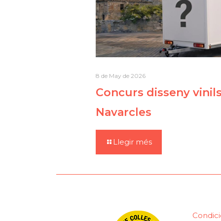
8 de May de 2026
Concurs disseny vinil
Navarcles
Llegir més
Condici