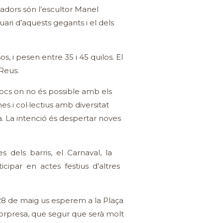
eadors són l’escultor Manel
ari d’aquests gegants i el dels
 i pesen entre 35 i 45 quilos. El
 Reus.
locs on no és possible amb els
s i col·lectius amb diversitat
a. La intenció és despertar noves
s dels barris, el Carnaval, la
cipar en actes festius d’altres
 28 de maig us esperem a la Plaça
orpresa, que segur que serà molt