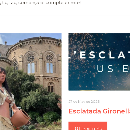
, tic, tac, comença el compte enrere!
27 de May de 2026
Esclatada Gironel
Llegir més