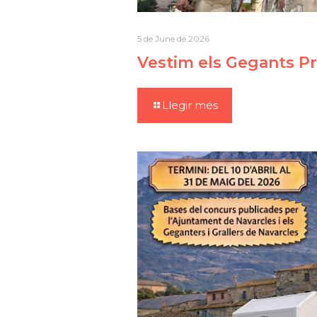
5 de June de 2026
Vestim els Gegants Pr
Llegir més