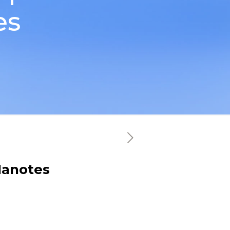
es
Manotes