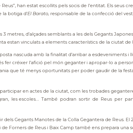
eus”, han estat escollits pels socis de l’entitat. Els seus cr
 la botiga d’
El Barato,
responsable de la confecció del vestu
 metres, d’alçades semblants a les dels Gegants Japonesos,
nta estan vinculats a elements característics de la ciutat de
sta nascuda amb la finalitat d’arribar a esdeveniments i l
s fer créixer l’afició pel món geganter i apropar-lo a persone
adania que té menys oportunitats per poder gaudir de la fest
participar en actes de la ciutat, com les trobades gegantere
gran, les escoles… També podran sortir de Reus per parti
dir dels Gegants Manotes de la Colla Gegantera de Reus. El
mi de Forners de Reus i Baix Camp també ens prepara una s