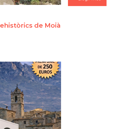
ehistòrics de Moià