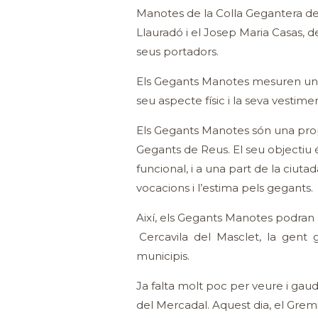
Manotes de la Colla Gegantera de R
Llauradó i el Josep Maria Casas, de
seus portadors.
Els Gegants Manotes mesuren uns 3
seu aspecte físic i la seva vestime
Els Gegants Manotes són una propo
Gegants de Reus. El seu objectiu é
funcional, i a una part de la ciut
vocacions i l’estima pels gegants.
Així, els Gegants Manotes podran 
Cercavila del Masclet, la gent 
municipis.
Ja falta molt poc per veure i gau
del Mercadal. Aquest dia, el Gre