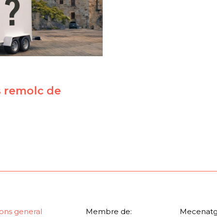
s remolc de
ons general
Membre de:
Mecenatg