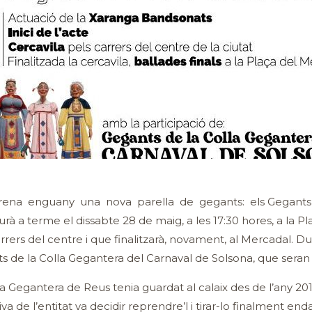
ena enguany una nova parella de gegants: els Gegants Ma
à a terme el dissabte 28 de maig, a les 17:30 hores, a la P
 carrers del centre i que finalitzarà, novament, al Mercadal. D
de la Colla Gegantera del Carnaval de Solsona, que seran e
la Gegantera de Reus tenia guardat al calaix des de l’any 20
va de l’entitat va decidir reprendre’l i tirar-lo finalment en