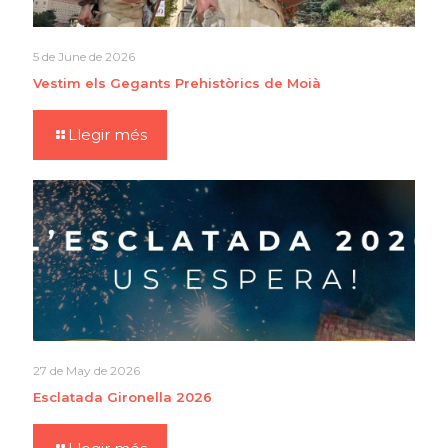
5 de June de 2026
Vestim els Gegants Prehistòrics de Moià
Llegir més
27 de May de 2026
Esclatada Gironella 2026