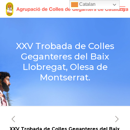
Catalan
XXV Trobada de Colles
Geganteres del Baix
Llobregat, Olesa de
Montserrat.
XXV Trobada de Colles Geganteres del Baix