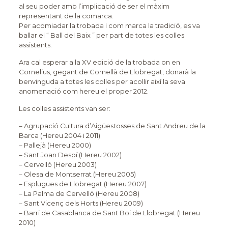
al seu poder amb l’implicació de ser el màxim
representant de la comarca.
Per acomiadar la trobada i com marca la tradició, es va
ballar el “ Ball del Baix ” per part de totes les colles
assistents.
Ara cal esperar a la XV edició de la trobada on en
Cornelius, gegant de Cornellà de Llobregat, donarà la
benvinguda a totes les colles per acollir així la seva
anomenació com hereu el proper 2012.
Les colles assistents van ser:
– Agrupació Cultura d’Aigüestosses de Sant Andreu de la
Barca (Hereu 2004 i 2011)
– Pallejà (Hereu 2000)
– Sant Joan Despí (Hereu 2002)
– Cervelló (Hereu 2003)
– Olesa de Montserrat (Hereu 2005)
– Esplugues de Llobregat (Hereu 2007)
– La Palma de Cervelló (Hereu 2008)
– Sant Vicenç dels Horts (Hereu 2009)
– Barri de Casablanca de Sant Boi de Llobregat (Hereu
2010)