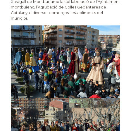
Xaragall de Montbui, amb la col·laboració de l’Ajuntament
montbuienc, l’Agrupació de Colles Geganteres de
Catalunya i diversos comerços i establiments del
municipi.