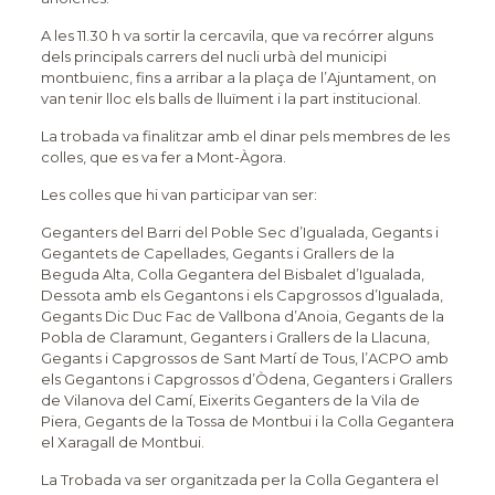
A les 11.30 h va sortir la cercavila, que va recórrer alguns
dels principals carrers del nucli urbà del municipi
montbuienc, fins a arribar a la plaça de l’Ajuntament, on
van tenir lloc els balls de lluïment i la part institucional.
La trobada va finalitzar amb el dinar pels membres de les
colles, que es va fer a Mont-Àgora.
Les colles que hi van participar van ser:
Geganters del Barri del Poble Sec d’Igualada, Gegants i
Gegantets de Capellades, Gegants i Grallers de la
Beguda Alta, Colla Gegantera del Bisbalet d’Igualada,
Dessota amb els Gegantons i els Capgrossos d’Igualada,
Gegants Dic Duc Fac de Vallbona d’Anoia, Gegants de la
Pobla de Claramunt, Geganters i Grallers de la Llacuna,
Gegants i Capgrossos de Sant Martí de Tous, l’ACPO amb
els Gegantons i Capgrossos d’Òdena, Geganters i Grallers
de Vilanova del Camí, Eixerits Geganters de la Vila de
Piera, Gegants de la Tossa de Montbui i la Colla Gegantera
el Xaragall de Montbui.
La Trobada va ser organitzada per la Colla Gegantera el