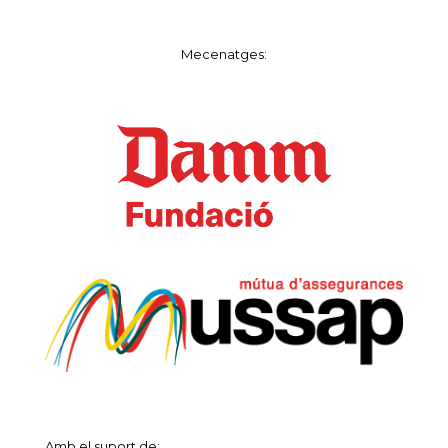
Mecenatges:
Amb el suport de: