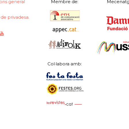
ons general
Membre de:
Mecenatg
a de privadesa.
Col·labora amb: