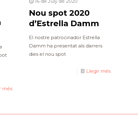
a
16 de July de 2020
Nou spot 2020
m
d’Estrella Damm
El nostre patrocinador Estrella
Damm ha presentat als darrers
a
dies el nou spot
pot
Llegir més
ir més