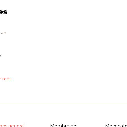
es
 un
e
ir més
ons general
Membre de:
Mecenatg