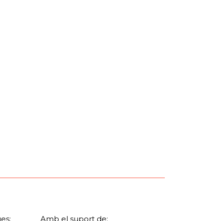
es:
Amb el suport de: