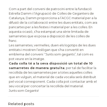
Com a part del conveni de patrocini entre la fundació
Estrella Damm i l’Agrupació de Colles de Geganters de
Catalunya, Damm proporciona a l’ACGC material per a la
difusió de la col·laboració entre les dues entitats, com ara
pancartes per a les festes i material per a les colles. En
aquesta ocasió, s’ha estampat una sèrie limitada de
samarretes que es posa a disposició de les colles de
franc.
Les samarretes, vermelles, duen els logotips de les dues
entitats i mostren l’eslògan que s’ha convertit en
emblema del conveni: “Junts som gegants”, tal com es
pot veure en la imatge.
Cada colla té a la seva disposició un total de 10
samarretes de manera gratuïta
; per tal de facilitar la
recollida de les samarretes per a totes aquelles colles
que en vulguin, el material de cada vocalia serà distribuit
pel vocal corresponent. Cada colla pot contactar amb el
seu vocal per concertar la recollida del material.
Junts som Gegants!
Related posts