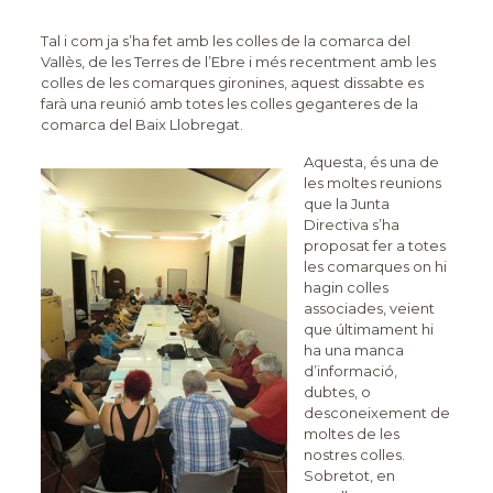
Tal i com ja s’ha fet amb les colles de la comarca del
Vallès, de les Terres de l’Ebre i més recentment amb les
colles de les comarques gironines, aquest dissabte es
farà una reunió amb totes les colles geganteres de la
comarca del Baix Llobregat.
Aquesta, és una de
les moltes reunions
que la Junta
Directiva s’ha
proposat fer a totes
les comarques on hi
hagin colles
associades, veient
que últimament hi
ha una manca
d’informació,
dubtes, o
desconeixement de
moltes de les
nostres colles.
Sobretot, en