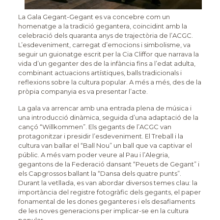
La Gala Gegant-Gegant es va concebre com un
homenatge a la tradició gegantera, coincidint amb la
celebració dels quaranta anys de trajectòria de l’ACGC.
L’esdeveniment, carregat d’emocions i simbolisme, va
seguir un guionatge escrit per la Cia Cliffor que narrava la
vida d’un geganter des de la infància fins a l’edat adulta,
combinant actuacions artístiques, balls tradicionals i
reflexions sobre la cultura popular. A més a més, des de la
pròpia companyia es va presentar l’acte.
La gala va arrencar amb una entrada plena de música i
una introducció dinàmica, seguida d’una adaptació de la
cançó “Willkommen”. Els gegants de l’ACGC van
protagonitzar i presidir l’esdeveniment. El Treball i la
cultura van ballar el “Ball Nou” un ball que va captivar el
públic. A més vam poder veure al Pau i l’Alegria,
gegantons de la Federació dansant “Peuets de Gegant” i
els Capgrossos ballant la “Dansa dels quatre punts”.
Durant la vetllada, es van abordar diversos temes clau: la
importància del registre fotogràfic dels gegants, el paper
fonamental de les dones geganteres i els desafiaments
de les noves generacions per implicar-se en la cultura