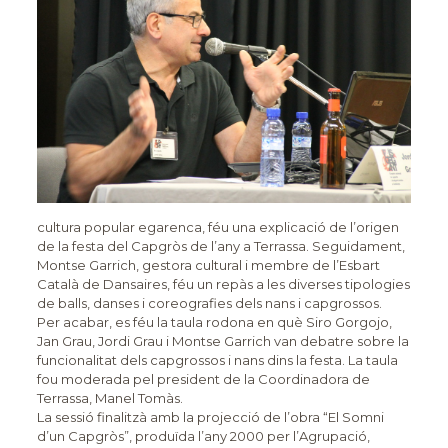
cultura popular egarenca, féu una explicació de l’origen
de la festa del Capgròs de l’any a Terrassa. Seguidament,
Montse Garrich, gestora cultural i membre de l’Esbart
Català de Dansaires, féu un repàs a les diverses tipologies
de balls, danses i coreografies dels nans i capgrossos.
Per acabar, es féu la taula rodona en què Siro Gorgojo,
Jan Grau, Jordi Grau i Montse Garrich van debatre sobre la
funcionalitat dels capgrossos i nans dins la festa. La taula
fou moderada pel president de la Coordinadora de
Terrassa, Manel Tomàs.
La sessió finalitzà amb la projecció de l’obra “El Somni
d’un Capgròs”, produïda l’any 2000 per l’Agrupació,