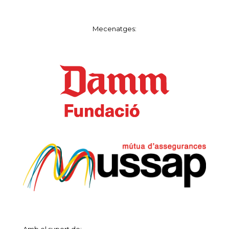
Mecenatges:
Amb el suport de: