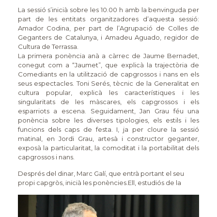
La sessió s’inicià sobre les 10.00 h amb la benvinguda per
part de les entitats organitzadores d’aquesta sessió:
Amador Codina, per part de l’Agrupació de Colles de
Geganters de Catalunya, i Amadeu Aguado, regidor de
Cultura de Terrassa.
La primera ponència anà a càrrec de Jaume Bernadet,
conegut com a “Jaumet”, que explicà la trajectòria de
Comediants en la utilització de capgrossos i nans en els
seus espectacles. Toni Serés, tècnic de la Generalitat en
cultura popular, explicà les característiques i les
singularitats de les màscares, els capgrossos i els
esparriots a escena. Seguidament, Jan Grau féu una
ponència sobre les diverses tipologies, els estils i les
funcions dels caps de festa. I, ja per cloure la sessió
matinal, en Jordi Grau, artesà i constructor geganter,
exposà la particularitat, la comoditat i la portabilitat dels
capgrossos i nans.
Després del dinar, Marc Galí, que entrà portant el seu
propi capgròs, inicià les ponències.
Ell, estudiós de la