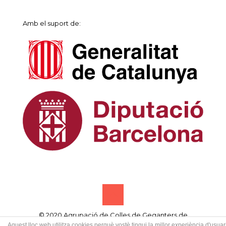
Amb el suport de:
© 2020 Agrupació de Colles de Geganters de
Catalunya • Designed by
Samsó publicitat creativa
Aquest lloc web utilitza cookies perquè vostè tingui la millor experiència d'usuari