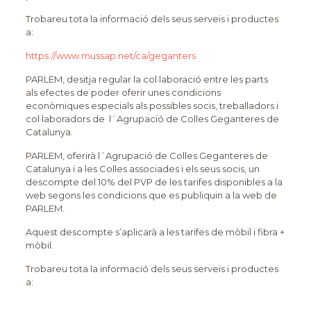
Trobareu tota la informació dels seus serveis i productes
a:
https://www.mussap.net/ca/geganters
PARLEM, desitja regular la col·laboració entre les parts
als efectes de poder oferir unes condicions
econòmiques especials als possibles socis, treballadors i
col·laboradors de l´Agrupació de Colles Geganteres de
Catalunya.
PARLEM, oferirà l´Agrupació de Colles Geganteres de
Catalunya i a les Colles associades i els seus socis, un
descompte del 10% del PVP de les tarifes disponibles a la
web segons les condicions que es publiquin a la web de
PARLEM.
Aquest descompte s’aplicarà a les tarifes de mòbil i fibra +
mòbil.
Trobareu tota la informació dels seus serveis i productes
a: