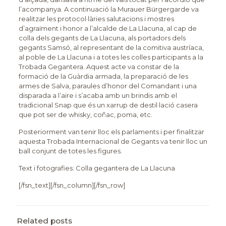
l’acompanya. A continuació la Murauer Bürgergarde va
realitzar les protocol·làries salutacions i mostres
d’agraïment i honor a l’alcalde de La Llacuna, al cap de
colla dels gegants de La Llacuna, als portadors dels
gegants Samsó, al representant de la comitiva austríaca,
al poble de La Llacuna i a totes les colles participants a la
Trobada Gegantera. Aquest acte va constar de la
formació de la Guàrdia armada, la preparació de les
armes de Salva, paraules d’honor del Comandant i una
disparada a l’aire i s’acaba amb un brindis amb el
tradicional Snap que és un xarrup de destil·lació casera
que pot ser de whisky, coñac, poma, etc.
Posteriorment van tenir lloc els parlaments i per finalitzar
aquesta Trobada Internacional de Gegants va tenir lloc un
ball conjunt de totes les figures.
Text i fotografies: Colla gegantera de La Llacuna
[/fsn_text][/fsn_column][/fsn_row]
Related posts