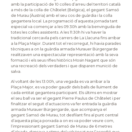
amb la participació de 10 colles d’arreu del territori català
a més de la colla de Châtelet (Belgica), el gegant Samsó
de Murau (Àustria) amb el seu cos de guàrdia i la colla
gegantera local. La programació d’aquesta jornada tant
especial va començar a les 09:30h amb la benvinguda de
totes les colles assistents. A les 11:30h hi va haver la
tradicional cercavila pels carrers de La Llacuna fins arribar
a la Plaça Major. Durant tot el recorregut, hi havia parades
tècniques a on la guàrdia armada Murauer Bürgergarde
realitzaven una espectacular representació amb la seva
formació i els seus rifles històrics Mosin Nagant que són
una recreació dels verdaders i que disparen munició de
salva.
Al voltant de les 13:00h, una vegada es va arribar a la
Plaça Major, es va poder gaudir dels balls de lluïment de
cada entitat gegantera participant. Els últims en mostrar
el seu ball va ser el gegant Pierre Paulus de Châtelet i per
finalitzar el seguit d’actuacions va fer entrada la guàrdia
armada Murauer Bürgergarde, que acompanya el
gegant Samsó de Murau, tot desfilant fins al punt central
d’aquesta plaça porxada a on es va poder veure com,
l’impressionant gegant Samsó de Murau de 6 metres
d’alçada, dansava a ritme del vals tocat per l’acordió que