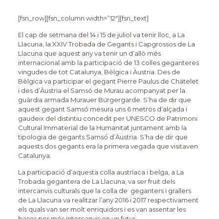
[fsn_row][fsn_column width=”12″][fsn_text]
El cap de setmana del 14 i 15 de juliol va tenir lloc, a La
Llacuna, la XXIV Trobada de Gegants i Capgrossos de La
Llacuna que aquest any va tenir un d’allò més
internacional amb la participació de 13 colles geganteres
vingudes de tot Catalunya, Bèlgica i Àustria. Des de
Bèlgica va participar el gegant Pierre Paulus de Chätelet
i des d’Àustria el Samsó de Murau acompanyat per la
guàrdia armada Murauer Bürgergarde. S’ha de dir que
aquest gegant Samsó mesura uns 6 metros d’alçada i
gaudeix del distintiu concedit per UNESCO de Patrimoni
Cultural Immaterial de la Humanitat juntament amb la
tipologia de gegants Samsó d’Àustria. S’ha de dir que
aquests dos gegants era la primera vegada que visitaven
Catalunya.
La participació d’aquesta colla austríaca i belga, a La
Trobada gegantera de La Llacuna, va ser fruit dels
intercanvis culturals que la colla de geganters i grallers
de La Llacuna va realitzar l’any 2016 i 2017 respectivament
els quals van ser molt enriquidors i es van assentar les
bases per més intercanvis en un futur.