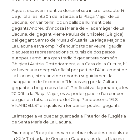
Aquest esdeveniment va donar el seu inici el dissabte 14
de juliol a les 18:30h de la tarda, a la Plaça Major de La
Llacuna, on van tenir lloc un balls de lluïment dels
gegants Andreu d’Ancosa i Maria de Vilademàger de La
Llacuna, del gegant Pierre Paulus de Châtelet (Bèlgica) i
del gegant Samsó de Murau d’Austria. La Plaça Major de
La Llacuna es va omplir d’encuriosits per veure i gaudir
d’aquestes representacions culturals de dos països
europeus amb una gran tradició gegantera com són
Bèlgica i Àustria. Posteriorment, a la Casa de la Cultura, hi
va haver una recepció oficial per part de l’Ajuntament de
La Llacuna, intercanvi de records i seguidament la
inauguració de l’exposició “Un passeig per la Cultura
gegantera belga i austríaca”. Per finalitzar la jornada, a les
20:00h a la Plaça Major, es va poder gaudir d’un concert
de gralles i tabal a càrrec del Grup Penedesenc “ELS
VINARDELLS” els quals van fer dansar públic i gegants.
La imatgeria va quedar guardada a l’interior de l’Església
de Santa Maria de La Llacuna.
Diumenge 15 de juliol es van celebrar els actes centrals de
la XXIV Trobada de Gegants i Capgrossos de La Llacuna