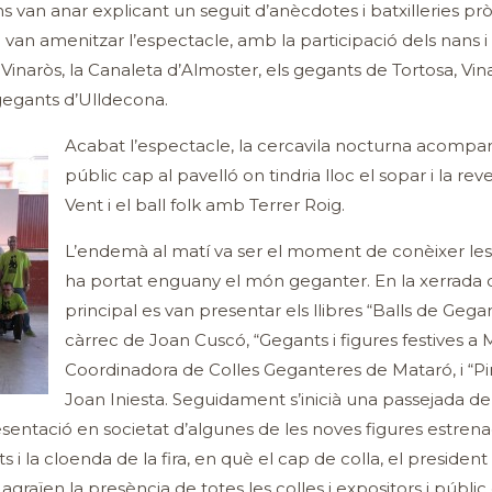
s van anar explicant un seguit d’anècdotes i batxilleries pr
e van amenitzar l’espectacle, amb la participació dels nans i
inaròs, la Canaleta d’Almoster, els gegants de Tortosa, Vina
 gegants d’Ulldecona.
Acabat l’espectacle, la cercavila nocturna acompanyà
públic cap al pavelló on tindria lloc el sopar i la re
Vent i el ball folk amb Terrer Roig.
L’endemà al matí va ser el moment de conèixer les
ha portat enguany el món geganter. En la xerrada qu
principal es van presentar els llibres “Balls de Gegan
càrrec de Joan Cuscó, “Gegants i figures festives a 
Coordinadora de Colles Geganteres de Mataró, i “Pint
Joan Iniesta. Seguidament s’inicià una passejada de l
sentació en societat d’algunes de les noves figures estre
 la cloenda de la fira, en què el cap de colla, el president d
agraïen la presència de totes les colles i expositors i públ