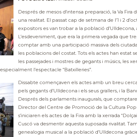
Després de mesos d’intensa preparació, la Va Fira
una realitat. El passat cap de setmana de l’1 i 2 d’oc
expositors es van trobar a la població d’Ulldecona, a
L’esdeveniment, que era la primera vegada que trepi
comptar amb una participació massiva dels ciutadan
les poblacions del costat. Tots els actes han estat 
les passejades i mostres de gegants i músics, les xerrad
lt especialment l’espectacle “Batxilleries”.
Dissabte començaven els actes amb un breu cercav
pels gegants d’Ulldecona i els seus grallers, i la B
Després dels parlaments inaugurals, que comptaren
Director del Centre de Promoció de la Cultura Popul
s’iniciaren els actes de la Fira amb la xerrada “Dolça
Cuscó va desmentir aquesta suposada rivalitat. Ta
genealogia musical a la població d’Ulldecona gràcies