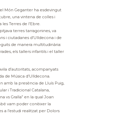
 del Món Geganter ha esdevingut
tubre, una vintena de colles i
 les Terres de l’Ebre.
tjava terres tarragonines, va
s i ciutadanes d’Ulldecona i de
seguits de manera multitudinària:
es, els tallers infantils i el taller
ila d’autoritats, acompanyats
anda de Música d’Ulldecona.
 amb la presència de Lluís Puig,
ar i Tradicional Catalana,
ina vs Gralla” en la qual Joan
mbé vam poder conèixer la
 a l’estudi realitzat per Dolors