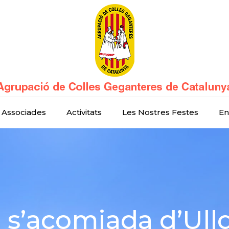
 Associades
Activitats
Les Nostres Festes
En
a s’acomiada d’Ul