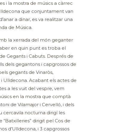
tes i la mostra de músics a càrrec
d’Ulldecona que conjuntament van
’anar a dinar, es va realitzar una
anda de Música.
 amb la xerrada del món geganter
aber en quin punt es troba el
 de Gegants i Cabuts. Després de
balls dels gegantons i capgrossos de
 pels gegants de Vinaròs,
r i Ulldecona. Acabant els actes de
tes a les vuit del vespre, vem
músics en la mostra que comptà
oni de Vilamajor i Cervelló, i dels
u cercavila nocturna dirigí les
e “Batxilleries” dirigit pel Cos de
os d’Ulldecona, i 3 capgrossos