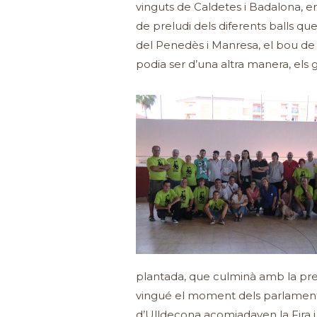
vinguts de Caldetes i Badalona, en
de preludi dels diferents balls qu
del Penedès i Manresa, el bou de V
podia ser d’una altra manera, els
plantada, que culminà amb la pre
vingué el moment dels parlaments i
d’Ulldecona acomiadaven la Fira i 