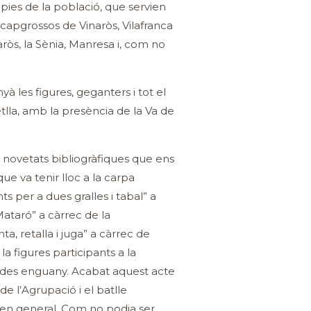
òpies de la població, que servien
 capgrossos de Vinaròs, Vilafranca
ròs, la Sènia, Manresa i, com no
 les figures, geganters i tot el
vetlla, amb la presència de la Va de
 novetats bibliogràfiques que ens
e va tenir lloc a la carpa
ts per a dues gralles i tabal” a
Mataró” a càrrec de la
a, retalla i juga” a càrrec de
a figures participants a la
nades enguany. Acabat aquest acte
e l’Agrupació i el batlle
ic en general. Com no podia ser