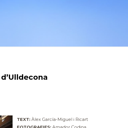
 d’Ulldecona
TEXT:
Àlex García-Miguel i Ricart
FOTOGRAFIES:
Amador Codina