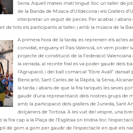
Serra. Aquell mateix matí tingué lloc un taller de jo
de la Banda de Música d’Ulldecona i els Grallers 
interpretar un seguit de peces. Per acabar, i abans d
t de tots els participants al taller, i amb la música de la B
A primera hora de la tarda, es reprenien els actes
convidat, enguany el País Valencià, on vem poder s
projecte de constitució de la Federació Valenciana
la xerrada, al recinte firal es va poder gaudir dels 
l’Agrupació, i del ball comarcal “Ebre Avall” dansat
Benicarló, Sant Carles de la Ràpita, la Sènia, Alcana
la tarda, i abans de que la fira tanqués les seves por
gaudir d’una representació dels nostres grups de 
amb la participació dels grallers de Juneda, Sant Ant
dolçainers de Tortosa. A les vuit del vespre, una bre
 la fira cap a la Plaça de l’Església on tindria lloc l’espectacl
plí de gom a gom per gaudir de l’espectacle en què els nan