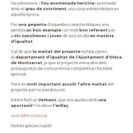
Va sobreviure, i
fou anomenada heroïna
i premiada
amb el
grau de sotstinent
, una cosa extraordinària en
aquella època.
Fer
una geganta
d’aquestes característiques, ens
sembla
un bon exemple
i un molt
bon referent
per
a
els nens/nenes i joves
de avui en dia
en matèria
d’igualtat
.
Cal dir que
la meitat del projecte
es farà càrrec
el
departament d’igualtat de l’Ajuntament d’Olesa
de Montserrat
, ja que el projecte entra dins dels
pressupostos de concurrència competitiva i ha estat
aprovat.
Però és
molt important assolir l’altre meitat
del
projecte per no perdreu tot.
Estem fent un
Verkami
, que ens ajudeu amb
una
aportació
? Us deixo
l’enllaç
:
vkm.is/heroinarosa
Moltes gràcies i salut!