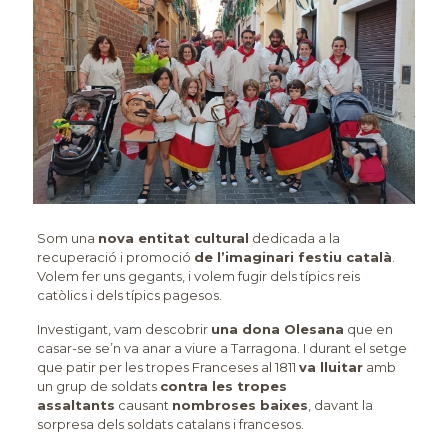
Som una
nova entitat cultural
dedicada a la
recuperació i promoció
de l’imaginari festiu català
.
Volem fer uns gegants, i volem fugir dels típics reis
catòlics i dels típics pagesos.
Investigant, vam descobrir
una dona Olesana
que en
casar-se se’n va anar a viure a Tarragona. I durant el setge
que patir per les tropes Franceses al 1811
va lluitar
amb
un grup de soldats
contra les tropes
assaltants
causant
nombroses baixes
, davant la
sorpresa dels soldats catalans i francesos.