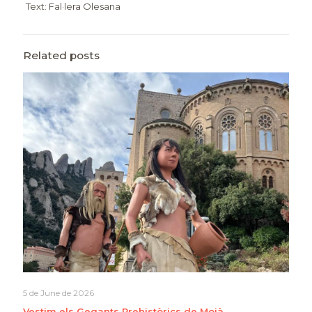
Text: Fal·lera Olesana
Related posts
5 de June de 2026
Vestim els Gegants Prehistòrics de Moià