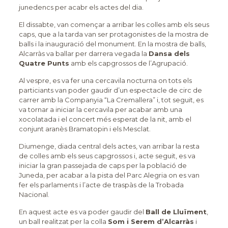
junedencs per acabr els actes del dia.
El dissabte, van començar a arribar les colles amb els seus
caps, que a la tarda van ser protagonistes de la mostra de
balls i la inauguració del monument. En la mostra de balls,
Alcarràs va ballar per darrera vegada la
Dansa dels
Quatre Punts
amb els capgrossos de l’Agrupació.
Al vespre, es va fer una cercavila nocturna on tots els
particiants van poder gaudir d’un espectacle de circ de
carrer amb la Companyia “La Cremallera” i, tot seguit, es
va tornar a iniciar la cercavila per acabar amb una
xocolatada i el concert més esperat de la nit, amb el
conjunt aranès Bramatopin i els Mesclat.
Diumenge, diada central dels actes, van arribar la resta
de colles amb els seus capgrossos i, acte seguit, es va
iniciar la gran passejada de caps per la població de
Juneda, per acabar a la pista del Parc Alegria on es van
fer els parlaments i l’acte de traspàs de la Trobada
Nacional.
En aquest acte es va poder gaudir del
Ball de Lluïment
,
un ball realitzat per la colla
Som i Serem d’Alcarràs
i