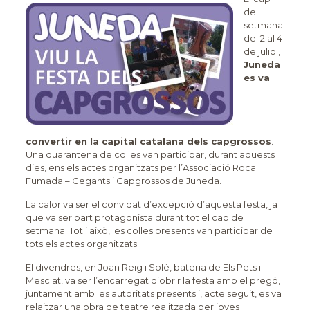
de
setmana
del 2 al 4
de juliol,
Juneda
es va
convertir en la capital catalana dels capgrossos
.
Una quarantena de colles van participar, durant aquests
dies, ens els actes organitzats per l’Associació Roca
Fumada – Gegants i Capgrossos de Juneda.
La calor va ser el convidat d’excepció d’aquesta festa, ja
que va ser part protagonista durant tot el cap de
setmana. Tot i això, les colles presents van participar de
tots els actes organitzats.
El divendres, en Joan Reig i Solé, bateria de Els Pets i
Mesclat, va ser l’encarregat d’obrir la festa amb el pregó,
juntament amb les autoritats presents i, acte seguit, es va
relaitzar una obra de teatre realitzada per joves