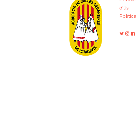
d'ús.
Polític