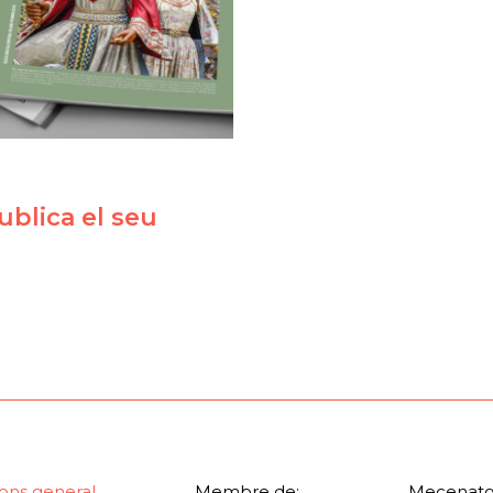
blica el seu
ons general
Membre de:
Mecenatg