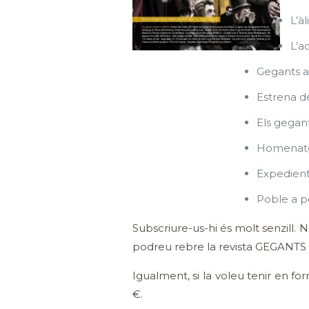
L’à
L’a
Gegants 
Estrena d
Els gegant
Homenatge
Expedient
Poble a po
Subscriure-us-hi és molt senzill. 
podreu rebre la revista GEGANTS 
Igualment, si la voleu tenir en fo
€.