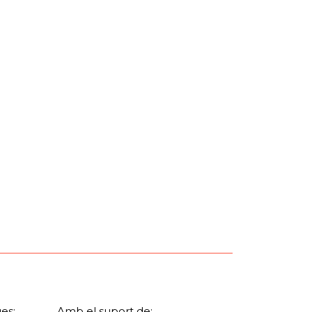
es:
Amb el suport de: