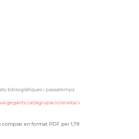
tats bibliogràfiques i passatemps
w.gegants.cat/agrupacio/revista/
i
u comprar en format PDF per 1,79