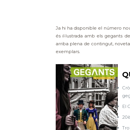
Ja hi ha disponible el número nou
és il·lustrada amb els gegants d
arriba plena de contingut, noveta
exemplars.
Q
Crò
geg
El 
20è
Tro