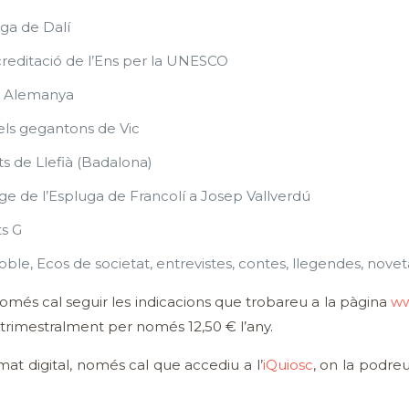
liga de Dalí
creditació de l’Ens per la UNESCO
a Alemanya
els gegantons de Vic
s de Llefià (Badalona)
 de l’Espluga de Francolí a Josep Vallverdú
s G
ble, Ecos de societat, entrevistes, contes, llegendes, nove
Només cal seguir les indicacions que trobareu a la pàgina
ww
trimestralment per només 12,50 € l’any.
rmat digital, només cal que accediu a l’
iQuiosc
, on la podre