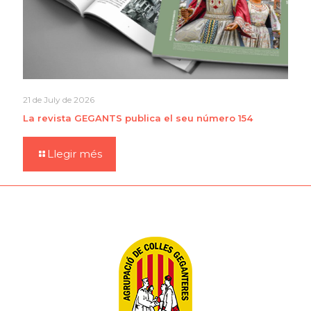
21 de July de 2026
La revista GEGANTS publica el seu número 154
Llegir més