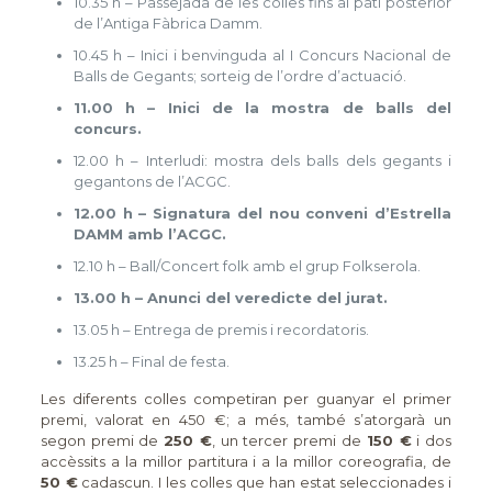
10.35 h – Passejada de les colles fins al pati posterior
de l’Antiga Fàbrica Damm.
10.45 h – Inici i benvinguda al I Concurs Nacional de
Balls de Gegants; sorteig de l’ordre d’actuació.
11.00 h – Inici de la mostra de balls del
concurs.
12.00 h – Interludi: mostra dels balls dels gegants i
gegantons de l’ACGC.
12.00 h – Signatura del nou conveni d’Estrella
DAMM amb l’ACGC.
12.10 h – Ball/Concert folk amb el grup Folkserola.
13.00 h – Anunci del veredicte del jurat.
13.05 h – Entrega de premis i recordatoris.
13.25 h – Final de festa.
Les diferents colles competiran per guanyar el primer
premi, valorat en 450 €; a més, també s’atorgarà un
segon premi de
250 €
, un tercer premi de
150 €
i dos
accèssits a la millor partitura i a la millor coreografia, de
50 €
cadascun. I les colles que han estat seleccionades i