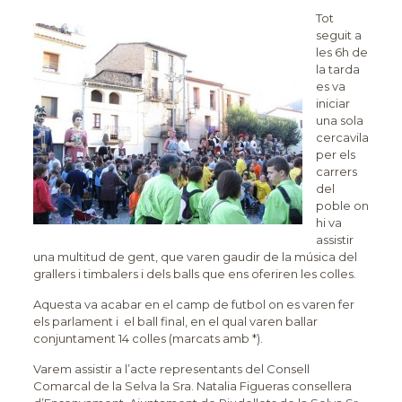
Tot
seguit a
les 6h de
la tarda
es va
iniciar
una sola
cercavila
per els
carrers
del
poble on
hi va
assistir
una multitud de gent, que varen gaudir de la música del
grallers i timbalers i dels balls que ens oferiren les colles.
Aquesta va acabar en el camp de futbol on es varen fer
els parlament i el ball final, en el qual varen ballar
conjuntament 14 colles (marcats amb *).
Varem assistir a l’acte representants del Consell
Comarcal de la Selva la Sra. Natalia Figueras consellera