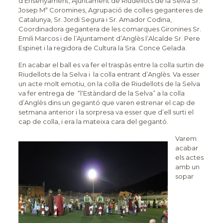
d’Ensenyament, Ajuntament de Riudellots de la Selva Sr.
Josep Mª Coromines, Agrupació de colles geganteres de
Catalunya, Sr. Jordi Segura i Sr. Amador Codina,
Coordinadora gegantera de les comarques Gironines Sr.
Emili Marcos i de l’Ajuntament d’Anglès l’Alcalde Sr. Pere
Espinet i la regidora de Cultura la Sra. Conce Gelada.
En acabar el ball es va fer el traspàs entre la colla surtin de
Riudellots de la Selva i la colla entrant d’Anglès. Va esser
un acte molt emotiu, on la colla de Riudellots de la Selva
va fer entrega de “l‘Estàndard de la Selva” a la colla
d’Anglès dins un gegantó que varen estrenar el cap de
setmana anterior i la sorpresa va esser que d’ell surti el
cap de colla, i era la mateixa cara del gegantó.
Varem
acabar
els actes
amb un
sopar