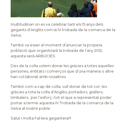
multitudinari on es va celebrar tant els 15 anys dels
gegants d’Anglès com la IV trobada de la comarca de la
Selva.
També va esser el moment d’anunciar la propera
població que organitzarà la trobada de l’any 2012,
aquesta serà ARBÚCIES.
Des de la colla volem donar les gràcies a totes aquelles
persones, entitats i comerços que d’una manera o altre
han col·laborat amb nosaltres.
També com a cap de colla, vull donar de tot cor, les
gràcies a tota la colla d’Anglès, portadors, grallers,
timbalers, per l’esforç i tot el que a representat poder
portar a terme aquesta IV Trobada de la comarca de la
Selva al nostre poble.
Salut i molta Fal·lera gegantera!!!