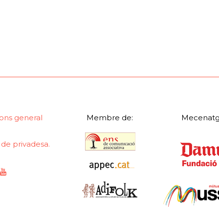
ons general
Membre de:
Mecenatg
a de privadesa.