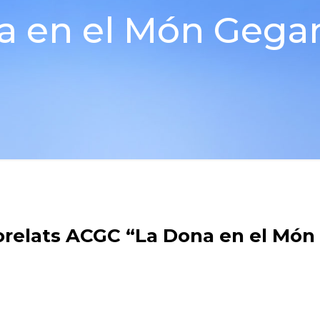
 en el Món Gegan
rorelats ACGC “La Dona en el Món