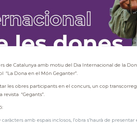
rs de Catalunya amb motiu del Dia Internacional de la Dona
tol “La Dona en el Món Geganter”.
ntar les obres participants en el concurs, un cop transcorre
 revista “Gegants”.
ó:
aràcters amb espais inclosos, l’obra s’haurà de presentar en