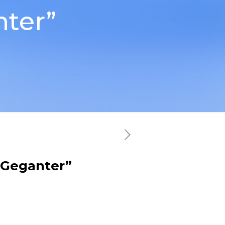
ter”
 Geganter”