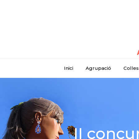
Inici
Agrupació
Colles
II concu