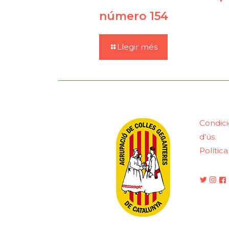
número 154
Llegir més
Condici
d'ús.
Polític