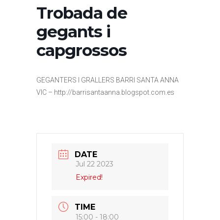
Trobada de
gegants i
capgrossos
GEGANTERS I GRALLERS BARRI SANTA ANNA
VIC – http://barrisantaanna.blogspot.com.es
DATE
Jul 22 2023
Expired!
TIME
15:00 - 18:00