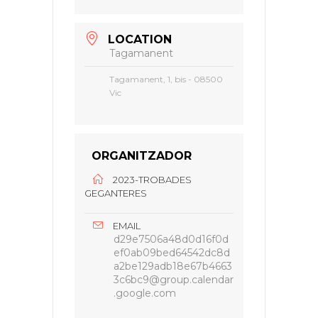
LOCATION
Tagamanent
Tagamanent, 1, bis - 08500
Vic
ORGANITZADOR
2023-TROBADES
GEGANTERES
EMAIL
d29e7506a48d0d16f0d
ef0ab09bed64542dc8d
a2be129adb18e67b4663
3c6bc9@group.calendar
.google.com