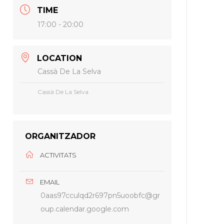
TIME
17:00 - 20:00
LOCATION
Cassà De La Selva
Cassà De La Selva
ORGANITZADOR
ACTIVITATS
EMAIL
0aas97cculqd2r697pn5uoobfc@gr
oup.calendar.google.com