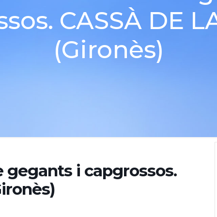
ssos. CASSÀ DE L
(Gironès)
e gegants i capgrossos.
ironès)