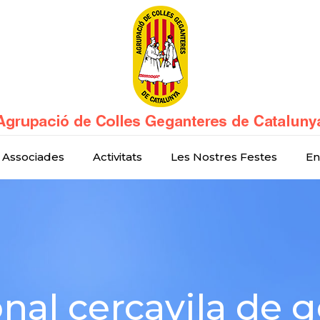
 Associades
Activitats
Les Nostres Festes
En
onal cercavila de g