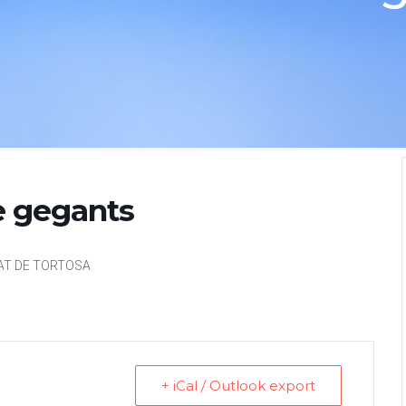
 gegants
TAT DE TORTOSA
+ iCal / Outlook export