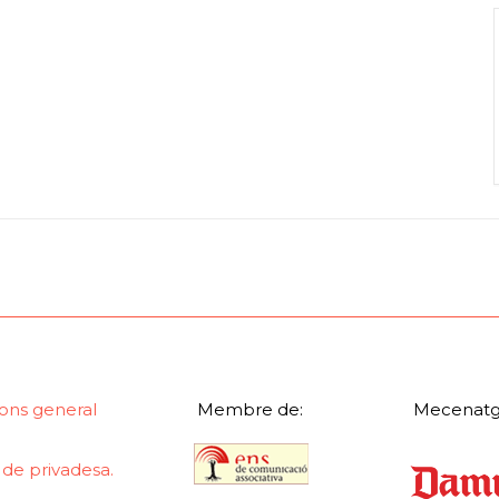
ons general
Membre de:
Mecenatg
a de privadesa.