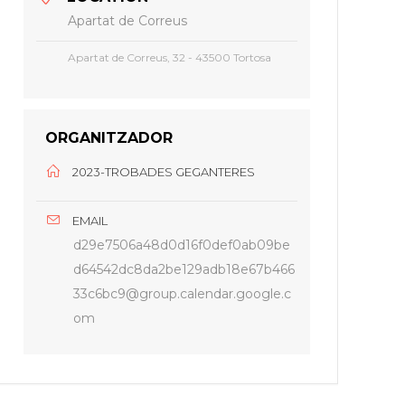
Apartat de Correus
Apartat de Correus, 32 - 43500 Tortosa
ORGANITZADOR
2023-TROBADES GEGANTERES
EMAIL
d29e7506a48d0d16f0def0ab09be
d64542dc8da2be129adb18e67b466
33c6bc9@group.calendar.google.c
om