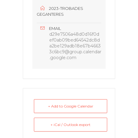
2023-TROBADES
GEGANTERES
EMAIL
d29e7506a48d0d16f0d
ef0ab09bed64542dc8d
a2be129adb18e67b4663
3c6bc9@group.calendar
.google.com
+ Add to Google Calendar
+ iCal / Outlook export