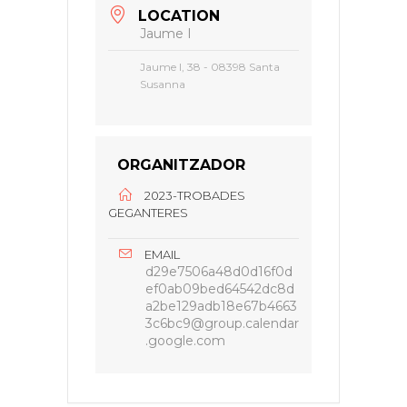
LOCATION
Jaume I
Jaume I, 38 - 08398 Santa
Susanna
ORGANITZADOR
2023-TROBADES
GEGANTERES
EMAIL
d29e7506a48d0d16f0d
ef0ab09bed64542dc8d
a2be129adb18e67b4663
3c6bc9@group.calendar
.google.com