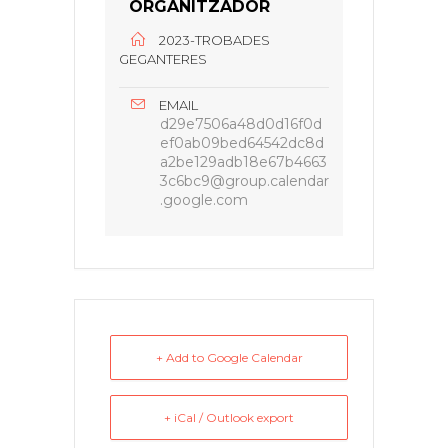
ORGANITZADOR
2023-TROBADES
GEGANTERES
EMAIL
d29e7506a48d0d16f0d
ef0ab09bed64542dc8d
a2be129adb18e67b4663
3c6bc9@group.calendar
.google.com
+ Add to Google Calendar
+ iCal / Outlook export