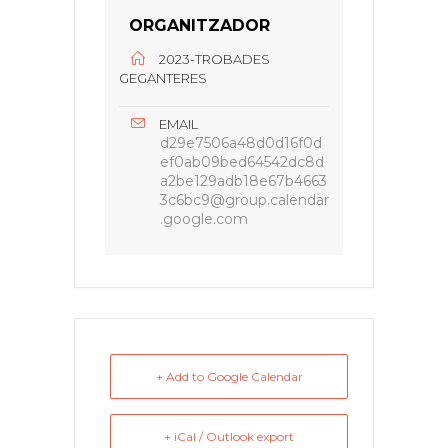
ORGANITZADOR
2023-TROBADES
GEGANTERES
EMAIL
d29e7506a48d0d16f0d
ef0ab09bed64542dc8d
a2be129adb18e67b4663
3c6bc9@group.calendar
.google.com
+ Add to Google Calendar
+ iCal / Outlook export