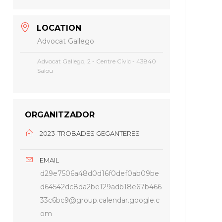
LOCATION
Advocat Gallego
Advocat Gallego, 2 - Centre Cívic - 43840
Salou
ORGANITZADOR
2023-TROBADES GEGANTERES
EMAIL
d29e7506a48d0d16f0def0ab09be
d64542dc8da2be129adb18e67b466
33c6bc9@group.calendar.google.c
om