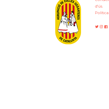
d'ús.
Polític