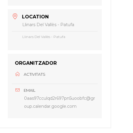
LOCATION
Llinars Del Vallès - Patufa
Llinars Del Vallès - Patufa
ORGANITZADOR
ACTIVITATS
EMAIL
0aas97cculqd2r697pn5uoobfc@gr
oup.calendar.google.com