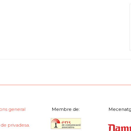
ons general
Membre de:
Mecenatg
a de privadesa.