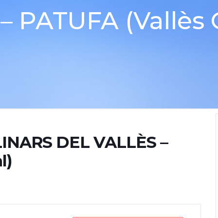
– PATUFA (Vallès O
LLINARS DEL VALLÈS –
l)