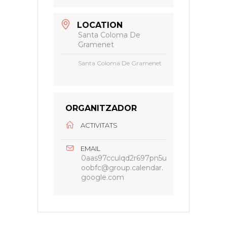
LOCATION
Santa Coloma De
Gramenet
Santa Coloma De Gramenet
ORGANITZADOR
ACTIVITATS
EMAIL
0aas97cculqd2r697pn5u
oobfc@group.calendar.
google.com