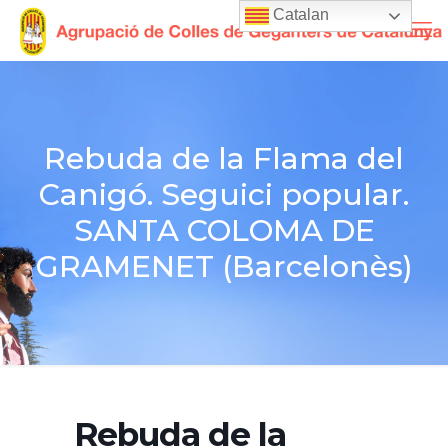
Catalan
Rebuda de la Flama del
Canigó. Seguici popular.
SANTA COLOMA DE
GRAMENET (Barcelonès)
Rebuda de la