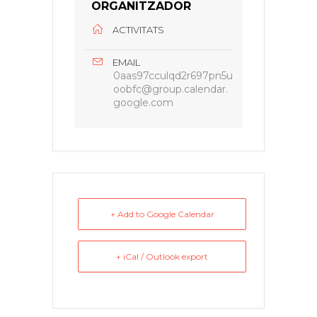
ORGANITZADOR
ACTIVITATS
EMAIL
0aas97cculqd2r697pn5u
oobfc@group.calendar.
google.com
+ Add to Google Calendar
+ iCal / Outlook export