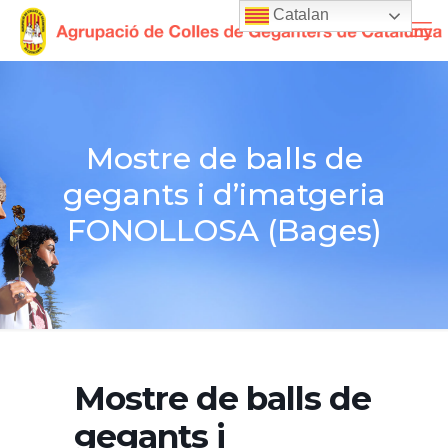
Catalan
Mostre de balls de
gegants i d’imatgeria
FONOLLOSA (Bages)
Mostre de balls de
gegants i