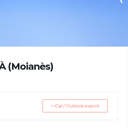
À (Moianès)
+ iCal / Outlook export