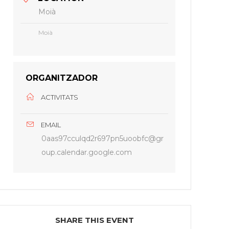
Moià
Moià
ORGANITZADOR
ACTIVITATS
EMAIL
0aas97cculqd2r697pn5uoobfc@gr
oup.calendar.google.com
SHARE THIS EVENT