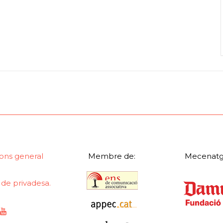
ons general
Membre de:
Mecenatg
a de privadesa.