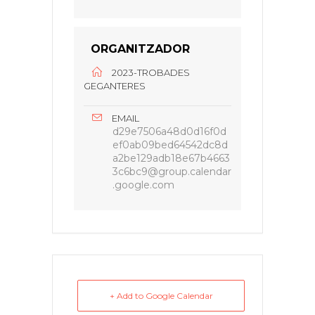
ORGANITZADOR
2023-TROBADES
GEGANTERES
EMAIL
d29e7506a48d0d16f0d
ef0ab09bed64542dc8d
a2be129adb18e67b4663
3c6bc9@group.calendar
.google.com
+ Add to Google Calendar