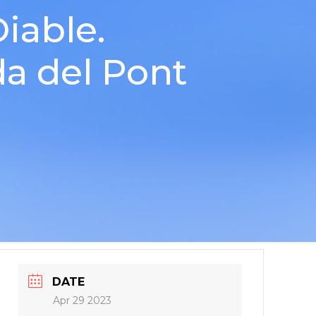
iable.
da del Pont
DATE
Apr 29 2023