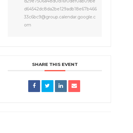
d29e7506a48d0d16f0def0ab09be
d64542dc8da2be129adb18e67b466
33c6bc9@group.calendar.google.c
om
SHARE THIS EVENT