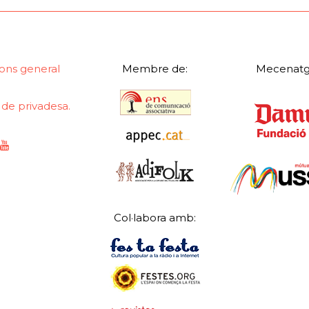
ons general
Membre de:
Mecenatg
a de privadesa.
Col·labora amb: