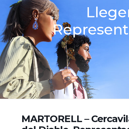
Llege
Representa
MARTORELL – Cercavila