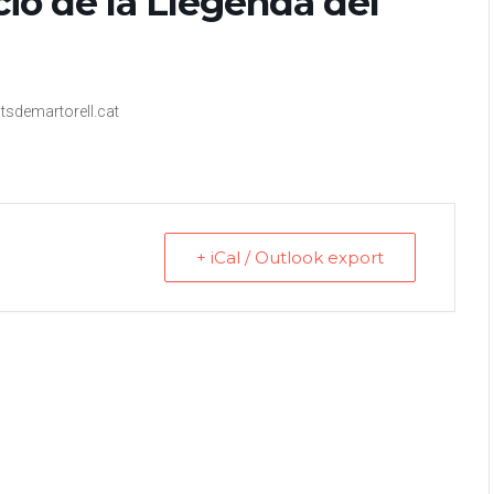
ció de la Llegenda del
sdemartorell.cat
+ iCal / Outlook export