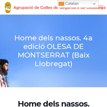
Catalan
Home dels nassos. 4a
edició OLESA DE
MONTSERRAT (Baix
Llobregat)
Home dels nassos.