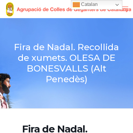
Catalan
Fira de Nadal. Recollida
de xumets. OLESA DE
BONESVALLS (Alt
Penedès)
Fira de Nadal.