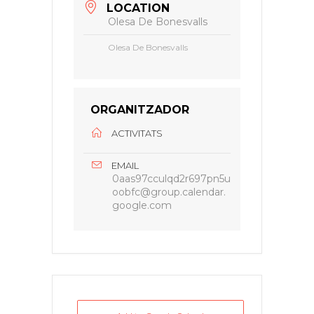
LOCATION
Olesa De Bonesvalls
Olesa De Bonesvalls
ORGANITZADOR
ACTIVITATS
EMAIL
0aas97cculqd2r697pn5u
oobfc@group.calendar.
google.com