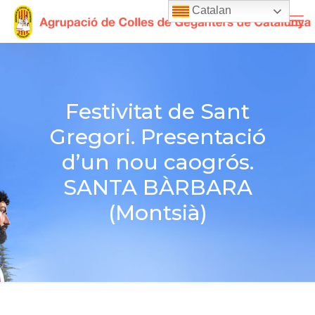
Catalan
Festivitat de Sant
Gregori. Presentació
d’un nou caogrós.
SANTA BÀRBARA
(Montsià)