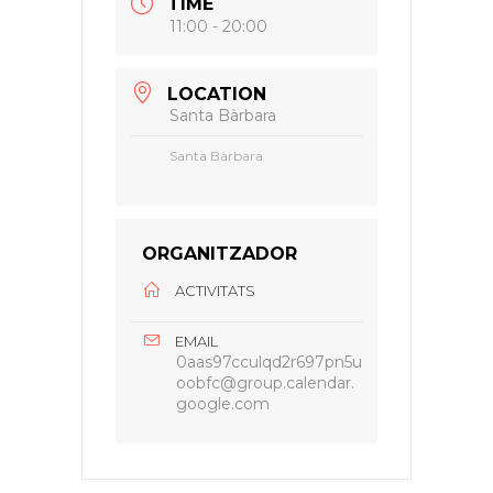
TIME
11:00 - 20:00
LOCATION
Santa Bàrbara
Santa Bàrbara
ORGANITZADOR
ACTIVITATS
EMAIL
0aas97cculqd2r697pn5u
oobfc@group.calendar.
google.com