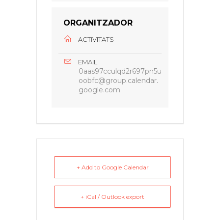
ORGANITZADOR
ACTIVITATS
EMAIL
0aas97cculqd2r697pn5u
oobfc@group.calendar.
google.com
+ Add to Google Calendar
+ iCal / Outlook export