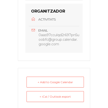
ORGANITZADOR
ACTIVITATS
EMAIL
0aas97cculqd2r697pn5u
oobfc@group.calendar.
google.com
+ Add to Google Calendar
+ iCal / Outlook export