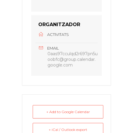
ORGANITZADOR
ACTIVITATS
EMAIL
0aas97cculqd2r697pn5u
oobfc@group.calendar.
google.com
+ Add to Google Calendar
+ iCal / Outlook export