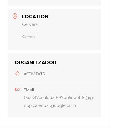
LOCATION
Cervera
Cervera
ORGANITZADOR
ACTIVITATS
EMAIL
0aas97cculqd2r697pn5uoobfc@gr
oup.calendar.google.com