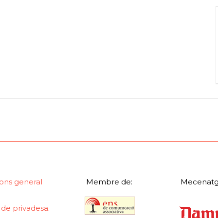
ons general
Membre de:
Mecenatg
a de privadesa.