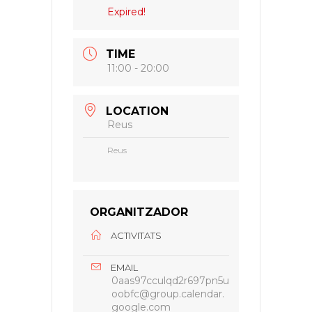
Expired!
TIME
11:00 - 20:00
LOCATION
Reus
Reus
ORGANITZADOR
ACTIVITATS
EMAIL
0aas97cculqd2r697pn5u
oobfc@group.calendar.
google.com